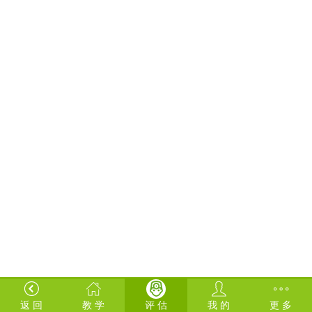
返 回
教 学
评 估
我 的
更 多