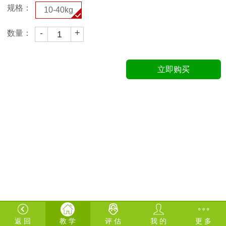
规格：
10-40kg
-
+
数量：
立即购买
返 回
教 学
评 估
我 的
更 多